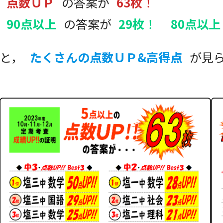
点数ＵＰ
の答案が
63枚
！
90点以上
の答案が
29枚
！
80点以上
と，
たくさんの点数ＵＰ&高得点
が見ら