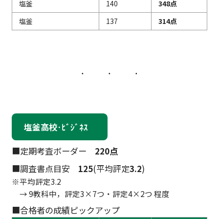
塩釜
140
348点
塩釜
137
314点
塩釜高校·ﾋﾞｼﾞﾈｽ
■定期考査ボーダー
220点
■調査書点目安
125
(平均評定
3.2
)
※平均評定3.2
→ 9教科中，評定3×7つ・評定4×2つ 程度
■合格者の成績ピックアップ