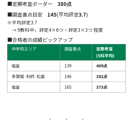
■定期考査ボーダー
380点
■調査書点目安
145
(平均評定
3.7
)
※平均評定3.7
→ 9教科中，評定4×6つ・評定3×3つ 程度
■合格者の成績ピックアップ
中学校エリア
調査書点
定期考査
(5科平均)
塩釜
139
409点
多賀城·利府·松島
146
382点
塩釜
165
373点