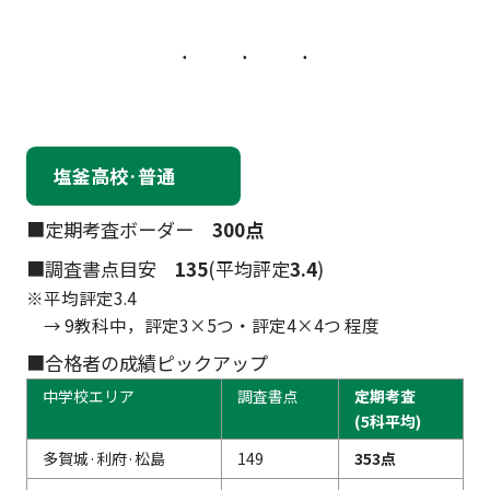
塩釜高校·普通
■定期考査ボーダー
300点
■調査書点目安
135
(平均評定
3.4
)
※平均評定3.4
→ 9教科中，評定3×5つ・評定4×4つ 程度
■合格者の成績ピックアップ
中学校エリア
調査書点
定期考査
(5科平均)
多賀城·利府·松島
149
353点