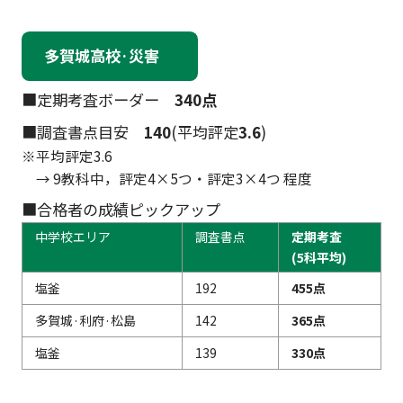
多賀城高校·災害
■定期考査ボーダー
340点
■調査書点目安
140
(平均評定
3.6
)
※平均評定3.6
→ 9教科中，評定4×5つ・評定3×4つ 程度
■合格者の成績ピックアップ
中学校エリア
調査書点
定期考査
(5科平均)
塩釜
192
455点
多賀城·利府·松島
142
365点
塩釜
139
330点