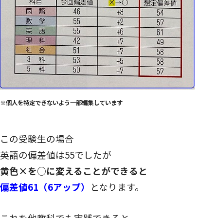
※個人を特定できないよう一部編集しています
この受験生の場合
英語の偏差値は55でしたが
黄色×を○に変えることができると
偏差値
61
（
6
アップ）
となります。
これを他教科でも実践できると