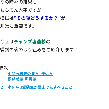
その時々の結果も
もちろん大事ですが
模試は
“その後どうするか？”
が
非常に重要です。
今回は
チャンプ塩釜校
の
模試の後の取り組みをご紹介します！
目次
１．
小問分析表の見方·使い方
模試成績UP実績
２．
小6·中3受験生が夏までにすべきこと