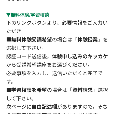
▼無料体験/学習相談
下のリンクボタンより、必要情報をご入力い
ただき
■
無料体験受講希望
の場合は「
体験授業
」を
選択して下さい。
認証コード送信後，
体験申し込みのキッカケ
から受講希望講座をお選びください。
必要事項を入力し、送信いただくと完了で
す。
■
学習相談を希望
の場合は「
資料請求
」選択
して下さい。
次ページに
自由記述欄
がありますので，そち