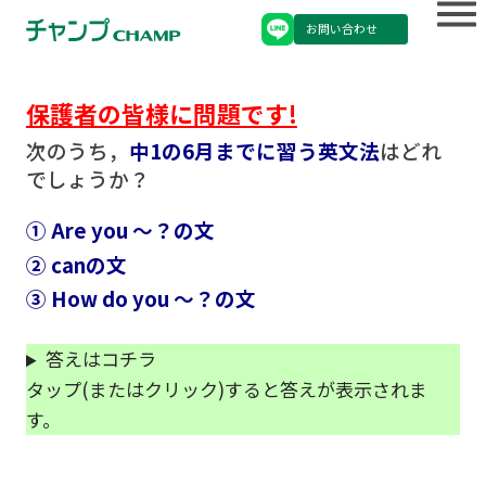
お問い合わせ
保護者の皆様に問題です!
次のうち，
中1の6月までに習う英文法
はどれ
でしょうか？
① Are you ～？の文
② canの文
③ How do you ～？の文
答えはコチラ
タップ(またはクリック)すると答えが表示されま
す。