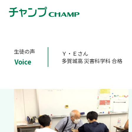
生徒の声
Ｙ・Ｅさん
多賀城高 災害科学科 合格
Voice