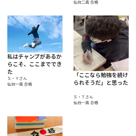
仙台二高 合格
私はチャンプがあるか
らこそ、ここまででき
た
「ここなら勉強を続け
Ｓ・Ｙさん
られそうだ」と思った
仙台一高 合格
Ｓ・Ｔさん
仙台一高 合格