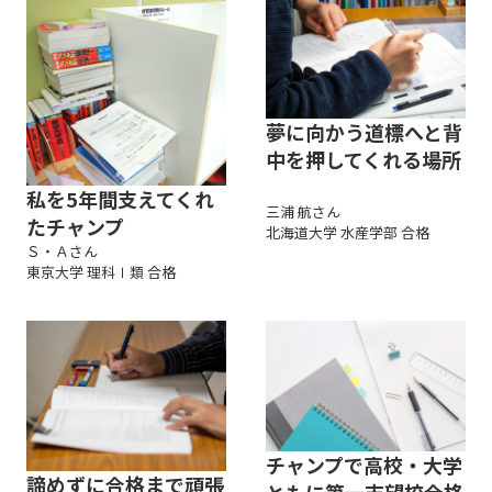
夢に向かう道標へと背
中を押してくれる場所
私を5年間支えてくれ
三浦 航さん
たチャンプ
北海道大学 水産学部 合格
Ｓ・Ａさん
東京大学 理科Ⅰ類 合格
チャンプで高校・大学
諦めずに合格まで頑張
ともに第一志望校合格