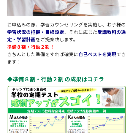
お申込みの際、学習カウンセリングを実施し、お子様の
学習状況の把握・目標設定
、それに応じた
受講教科の選
定・学習計画
をご提案致します。
準備８割・行動２割！
きちんとした準備をすれば確実に
自己ベストを実現
でき
ます！
◆準備８割・行動２割 の成果はコチラ