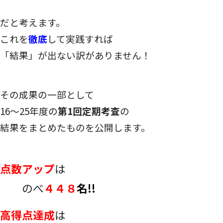
だと考えます。
これを
徹底
して実践すれば
「結果」が出ない訳がありません！
その成果の一部として
16～25年度の
第1回定期考査
の
結果をまとめたものを公開します。
点数アップ
は
のべ
４４８
名!!
高得点達成
は