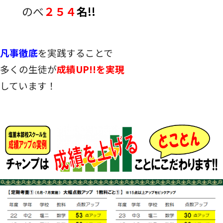
のべ
２５４
名!!
凡事徹底
を実践することで
多くの生徒が
成績UP!!を実現
しています！