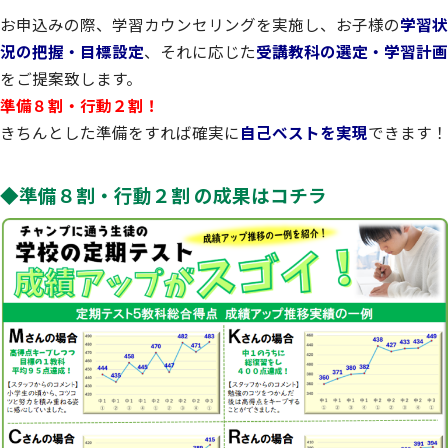
お申込みの際、学習カウンセリングを実施し、お子様の
学習状
況の把握・目標設定
、それに応じた
受講教科の選定・学習計画
をご提案致します。
準備８割・行動２割！
きちんとした準備をすれば確実に
自己ベストを実現
できます！
◆準備８割・行動２割 の成果はコチラ