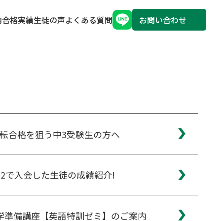
内
合格実績
生徒の声
よくある質問
お問い合わせ
転合格を狙う中3受験生の方へ
中2で入会した生徒の成績紹介!
学準備講座【英語特訓ゼミ】のご案内